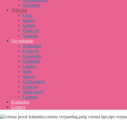
Schoenen
Vrije tijd
Films
Spelen
Gamen
Dagje uit
Vakantie
Op vakantie
Nederland
Frankrijk
Oostenrijk
Duitsland
Londen
Italie
Spanje
Griekenland
Curacao
Wintersport
Lapland
Knutselen
Contact