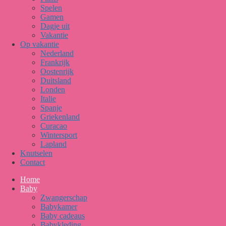
Spelen
Gamen
Dagje uit
Vakantie
Op vakantie
Nederland
Frankrijk
Oostenrijk
Duitsland
Londen
Italie
Spanje
Griekenland
Curacao
Wintersport
Lapland
Knutselen
Contact
Home
Baby
Zwangerschap
Babykamer
Baby cadeaus
Babykleding