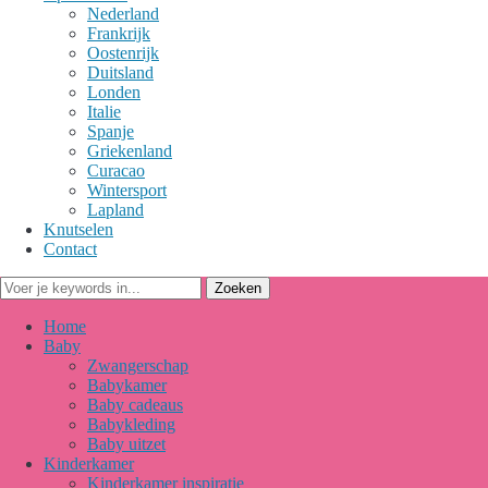
Nederland
Frankrijk
Oostenrijk
Duitsland
Londen
Italie
Spanje
Griekenland
Curacao
Wintersport
Lapland
Knutselen
Contact
Home
Baby
Zwangerschap
Babykamer
Baby cadeaus
Babykleding
Baby uitzet
Kinderkamer
Kinderkamer inspiratie