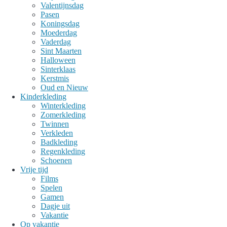
Valentijnsdag
Pasen
Koningsdag
Moederdag
Vaderdag
Sint Maarten
Halloween
Sinterklaas
Kerstmis
Oud en Nieuw
Kinderkleding
Winterkleding
Zomerkleding
Twinnen
Verkleden
Badkleding
Regenkleding
Schoenen
Vrije tijd
Films
Spelen
Gamen
Dagje uit
Vakantie
Op vakantie