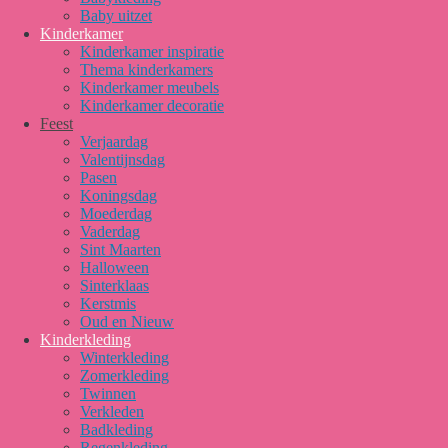
Baby uitzet
Kinderkamer
Kinderkamer inspiratie
Thema kinderkamers
Kinderkamer meubels
Kinderkamer decoratie
Feest
Verjaardag
Valentijnsdag
Pasen
Koningsdag
Moederdag
Vaderdag
Sint Maarten
Halloween
Sinterklaas
Kerstmis
Oud en Nieuw
Kinderkleding
Winterkleding
Zomerkleding
Twinnen
Verkleden
Badkleding
Regenkleding