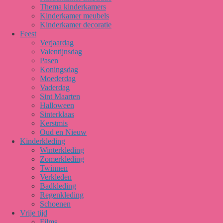
Thema kinderkamers
Kinderkamer meubels
Kinderkamer decoratie
Feest
Verjaardag
Valentijnsdag
Pasen
Koningsdag
Moederdag
Vaderdag
Sint Maarten
Halloween
Sinterklaas
Kerstmis
Oud en Nieuw
Kinderkleding
Winterkleding
Zomerkleding
Twinnen
Verkleden
Badkleding
Regenkleding
Schoenen
Vrije tijd
Films