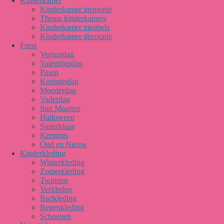
Kinderkamer
Kinderkamer inspiratie
Thema kinderkamers
Kinderkamer meubels
Kinderkamer decoratie
Feest
Verjaardag
Valentijnsdag
Pasen
Koningsdag
Moederdag
Vaderdag
Sint Maarten
Halloween
Sinterklaas
Kerstmis
Oud en Nieuw
Kinderkleding
Winterkleding
Zomerkleding
Twinnen
Verkleden
Badkleding
Regenkleding
Schoenen