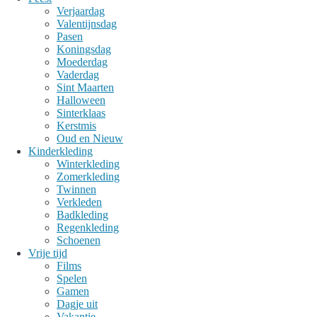
Verjaardag
Valentijnsdag
Pasen
Koningsdag
Moederdag
Vaderdag
Sint Maarten
Halloween
Sinterklaas
Kerstmis
Oud en Nieuw
Kinderkleding
Winterkleding
Zomerkleding
Twinnen
Verkleden
Badkleding
Regenkleding
Schoenen
Vrije tijd
Films
Spelen
Gamen
Dagje uit
Vakantie