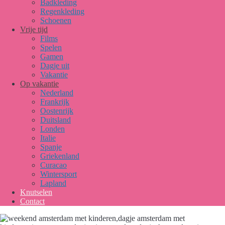
Badkleding
Regenkleding
Schoenen
Vrije tijd
Films
Spelen
Gamen
Dagje uit
Vakantie
Op vakantie
Nederland
Frankrijk
Oostenrijk
Duitsland
Londen
Italie
Spanje
Griekenland
Curacao
Wintersport
Lapland
Knutselen
Contact