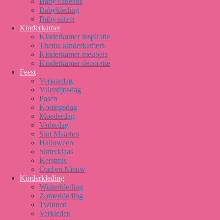
Baby cadeaus
Babykleding
Baby uitzet
Kinderkamer
Kinderkamer inspiratie
Thema kinderkamers
Kinderkamer meubels
Kinderkamer decoratie
Feest
Verjaardag
Valentijnsdag
Pasen
Koningsdag
Moederdag
Vaderdag
Sint Maarten
Halloween
Sinterklaas
Kerstmis
Oud en Nieuw
Kinderkleding
Winterkleding
Zomerkleding
Twinnen
Verkleden