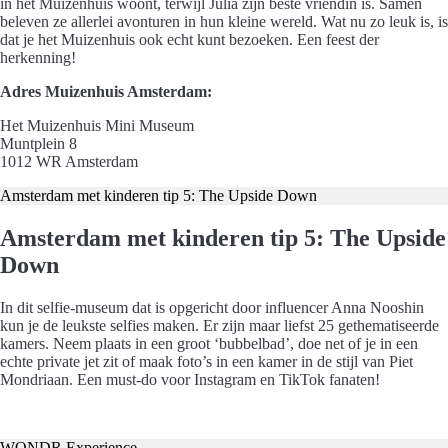
in het Muizenhuis woont, terwijl Julia zijn beste vriendin is. Samen
beleven ze allerlei avonturen in hun kleine wereld. Wat nu zo leuk is, is
dat je het Muizenhuis ook echt kunt bezoeken. Een feest der
herkenning!
Adres Muizenhuis Amsterdam:
Het Muizenhuis Mini Museum
Muntplein 8
1012 WR Amsterdam
Amsterdam met kinderen tip 5: The Upside Down
Amsterdam met kinderen tip 5: The Upside
Down
In dit selfie-museum dat is opgericht door influencer Anna Nooshin
kun je de leukste selfies maken. Er zijn maar liefst 25 gethematiseerde
kamers. Neem plaats in een groot ‘bubbelbad’, doe net of je in een
echte private jet zit of maak foto’s in een kamer in de stijl van Piet
Mondriaan. Een must-do voor Instagram en TikTok fanaten!
Koop hier je tickets
WONDR Experience