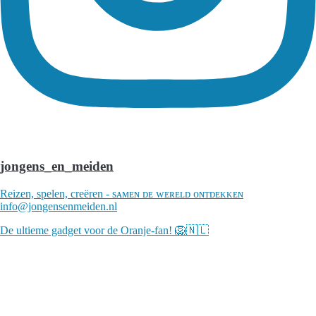
jongens_en_meiden
Reizen, spelen, creëren - sᴀᴍᴇɴ ᴅᴇ ᴡᴇʀᴇʟᴅ ᴏɴᴛᴅᴇᴋᴋᴇɴ
info@jongensenmeiden.nl
De ultieme gadget voor de Oranje-fan! 🦁🇳🇱