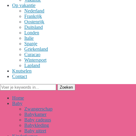
Op vakantie
Nederland
Frankrijk
Oostenrijk
Duitsland
Londen
Italie
Spanje
Griekenland
Curacao
Wintersport
Lapland
Knutselen
Contact
Home
Baby
Zwangerschap
Babykamer
Baby cadeaus
Babykleding
Baby uitzet