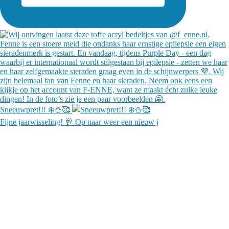
Sneeuwpret!!! ❄️⛄️🥰
Fijne jaarwisseling! 🥂 Op naar weer een nieuw j