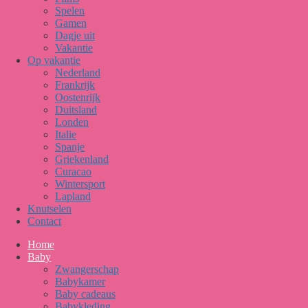
Spelen
Gamen
Dagje uit
Vakantie
Op vakantie
Nederland
Frankrijk
Oostenrijk
Duitsland
Londen
Italie
Spanje
Griekenland
Curacao
Wintersport
Lapland
Knutselen
Contact
Home
Baby
Zwangerschap
Babykamer
Baby cadeaus
Babykleding