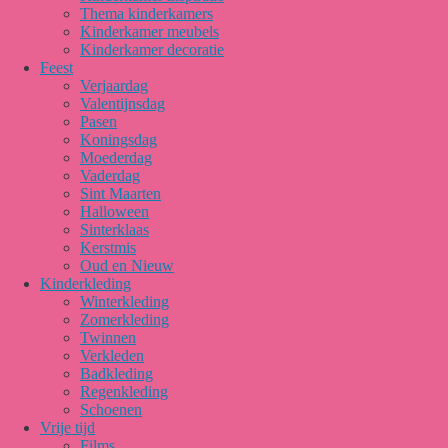
Thema kinderkamers
Kinderkamer meubels
Kinderkamer decoratie
Feest
Verjaardag
Valentijnsdag
Pasen
Koningsdag
Moederdag
Vaderdag
Sint Maarten
Halloween
Sinterklaas
Kerstmis
Oud en Nieuw
Kinderkleding
Winterkleding
Zomerkleding
Twinnen
Verkleden
Badkleding
Regenkleding
Schoenen
Vrije tijd
Films