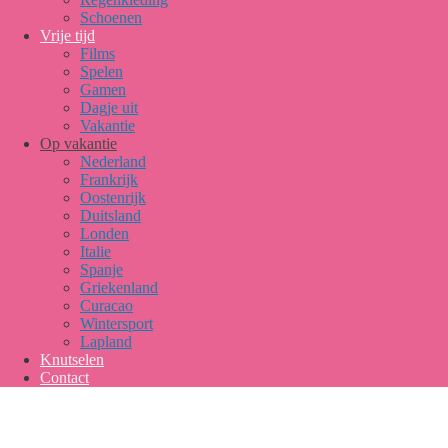
Schoenen
Vrije tijd
Films
Spelen
Gamen
Dagje uit
Vakantie
Op vakantie
Nederland
Frankrijk
Oostenrijk
Duitsland
Londen
Italie
Spanje
Griekenland
Curacao
Wintersport
Lapland
Knutselen
Contact