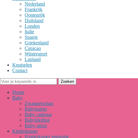
Nederland
Frankrijk
Oostenrijk
Duitsland
Londen
Italie
Spanje
Griekenland
Curacao
Wintersport
Lapland
Knutselen
Contact
Home
Baby
Zwangerschap
Babykamer
Baby cadeaus
Babykleding
Baby uitzet
Kinderkamer
Kinderkamer inspiratie