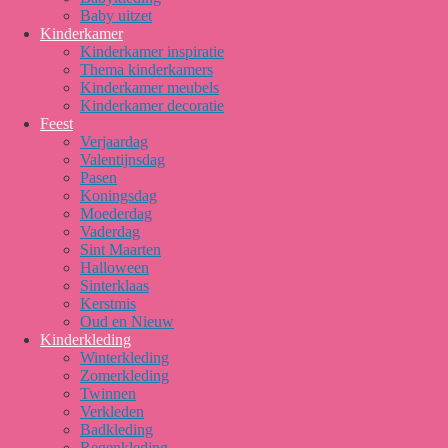
Baby uitzet
Kinderkamer
Kinderkamer inspiratie
Thema kinderkamers
Kinderkamer meubels
Kinderkamer decoratie
Feest
Verjaardag
Valentijnsdag
Pasen
Koningsdag
Moederdag
Vaderdag
Sint Maarten
Halloween
Sinterklaas
Kerstmis
Oud en Nieuw
Kinderkleding
Winterkleding
Zomerkleding
Twinnen
Verkleden
Badkleding
Regenkleding