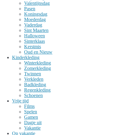
Valentijnsdag
Pasen
Koningsdag
Moederdag
Vaderdag
Sint Maarten
Halloween
Sinterklaas
Kerstmis
Oud en Nieuw
Kinderkleding
Winterkleding
Zomerkleding
Twinnen
Verkleden
Badkleding
Regenkleding
Schoenen
Vrije tijd
Films
Spelen
Gamen
Dagje uit
Vakantie
Op vakantie