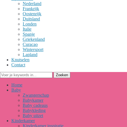
Nederland
Frankrijk
Oostenrijk
Duitsland
Londen
Italie
Spanje
Griekenland
Curacao
Wintersport
Lapland
Knutselen
Contact
Home
Baby
Zwangerschap
Babykamer
Baby cadeaus
Babykleding
Baby uitzet
Kinderkamer
Kinderkamer inspiratie