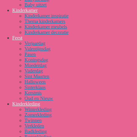
Baby uitzet
Kinderkamer
Kinderkamer inspiratie
Thema kinderkamers
Kinderkamer meubels
Kinderkamer decoratie
Feest
Verjaardag
Valentijnsdag
Pasen
Koningsdag
Moederdag
Vaderdag
Sint Maarten
Halloween
Sinterklaas
Kerstmis
Oud en Nieuw
Kinderkleding
Winterkleding
Zomerkleding
Twinnen
Verkleden
Badkleding
Regenkleding