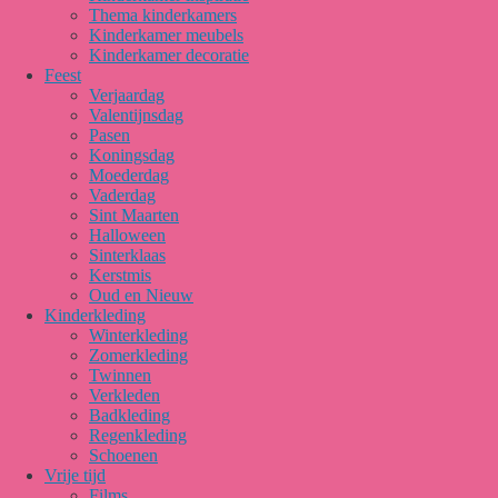
Thema kinderkamers
Kinderkamer meubels
Kinderkamer decoratie
Feest
Verjaardag
Valentijnsdag
Pasen
Koningsdag
Moederdag
Vaderdag
Sint Maarten
Halloween
Sinterklaas
Kerstmis
Oud en Nieuw
Kinderkleding
Winterkleding
Zomerkleding
Twinnen
Verkleden
Badkleding
Regenkleding
Schoenen
Vrije tijd
Films