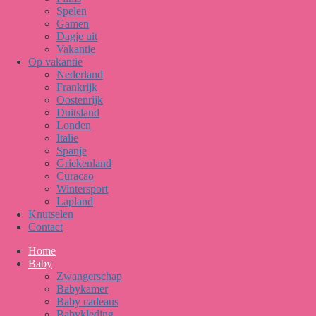
Spelen
Gamen
Dagje uit
Vakantie
Op vakantie
Nederland
Frankrijk
Oostenrijk
Duitsland
Londen
Italie
Spanje
Griekenland
Curacao
Wintersport
Lapland
Knutselen
Contact
Home
Baby
Zwangerschap
Babykamer
Baby cadeaus
Babykleding