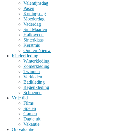
Valentijnsdag
Pasen
Koningsdag
Moederdag
Vaderdag
Sint Maarten
Halloween
Sinterklaas
Kerstmis
Oud en Nieuw
Kinderkleding
Winterkleding
Zomerkleding
Twinnen
Verkleden
Badkleding
Regenkleding
Schoenen
Vrije tijd
Films
Spelen
Gamen
Dagje uit
Vakantie
Op vakantie