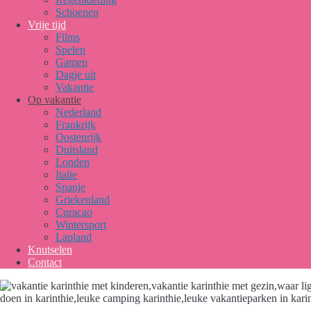
Schoenen
Vrije tijd
Films
Spelen
Gamen
Dagje uit
Vakantie
Op vakantie
Nederland
Frankrijk
Oostenrijk
Duitsland
Londen
Italie
Spanje
Griekenland
Curacao
Wintersport
Lapland
Knutselen
Contact