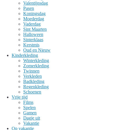
Valentijnsdag
Pasen
Koningsdag
Moederdag
Vaderdag
Sint Maarten
Halloween
Sinterklaas
Kerstmis
Oud en Nieuw
Kinderkleding
Winterkleding
Zomerkleding
Twinnen
Verkleden
Badkleding
Regenkleding
Schoenen
Vrije tijd
Films
Spelen
Gamen
Dagje uit
Vakantie
Op vakantie