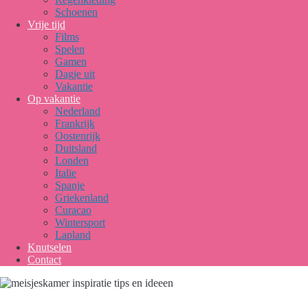
Schoenen
Vrije tijd
Films
Spelen
Gamen
Dagje uit
Vakantie
Op vakantie
Nederland
Frankrijk
Oostenrijk
Duitsland
Londen
Italie
Spanje
Griekenland
Curacao
Wintersport
Lapland
Knutselen
Contact