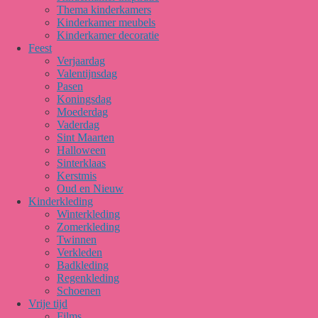
Thema kinderkamers
Kinderkamer meubels
Kinderkamer decoratie
Feest
Verjaardag
Valentijnsdag
Pasen
Koningsdag
Moederdag
Vaderdag
Sint Maarten
Halloween
Sinterklaas
Kerstmis
Oud en Nieuw
Kinderkleding
Winterkleding
Zomerkleding
Twinnen
Verkleden
Badkleding
Regenkleding
Schoenen
Vrije tijd
Films