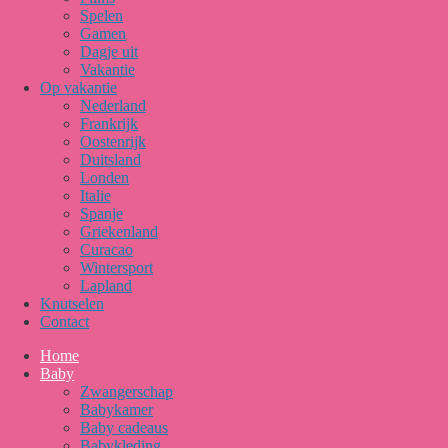
Spelen
Gamen
Dagje uit
Vakantie
Op vakantie
Nederland
Frankrijk
Oostenrijk
Duitsland
Londen
Italie
Spanje
Griekenland
Curacao
Wintersport
Lapland
Knutselen
Contact
Home
Baby
Zwangerschap
Babykamer
Baby cadeaus
Babykleding