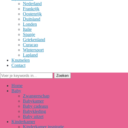
Nederland
Frankrijk
Oostenrijk
Duitsland
Londen
Italie
Spanje
Griekenland
Curacao
Wintersport
Lapland
Knutselen
Contact
Home
Baby
Zwangerschap
Babykamer
Baby cadeaus
Babykleding
Baby uitzet
Kinderkamer
Kinderkamer inspiratie