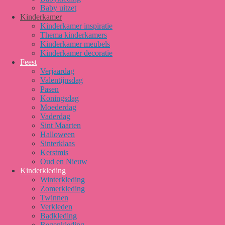
Baby uitzet
Kinderkamer
Kinderkamer inspiratie
Thema kinderkamers
Kinderkamer meubels
Kinderkamer decoratie
Feest
Verjaardag
Valentijnsdag
Pasen
Koningsdag
Moederdag
Vaderdag
Sint Maarten
Halloween
Sinterklaas
Kerstmis
Oud en Nieuw
Kinderkleding
Winterkleding
Zomerkleding
Twinnen
Verkleden
Badkleding
Regenkleding